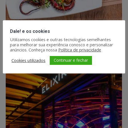
Dale! e os cookies
Marketing Digital para Restaurantes
Utilizamos cookies e outras tecnologias semelhantes
Fotografia de Gastronomia Campinas
para melhorar sua experiência conosco e personalizar
anúncios. Conheça nossa
Política de privacidade
Por
Dale! Marketing
7 de maio de 2023
Continuar e fechar
Cookies utilizados