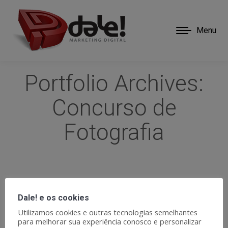
Menu
Portfolio Archives:
Concurso de
Fotografia
Nada Encontrado
Dale! e os cookies
Utilizamos cookies e outras tecnologias semelhantes
Nós não conseguimos encontrar o que você está
para melhorar sua experiência conosco e personalizar