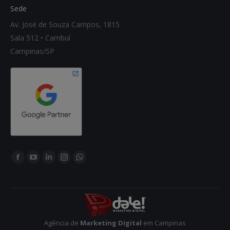
Sede
Av. José de Souza Campos, 1815
Sala 512 • Cambuí
Campinas/SP
Encontre-nos em:
Facebook
YouTube
Linkedin
Instagram
Whatsapp
page
page
page
page
page
opens
opens
opens
opens
opens
in
in
in
in
in
new
new
new
new
new
Agência de
Marketing Digital
em Campinas
window
window
window
window
window