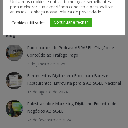
Utilizamos cookies e outras tecnologias semelhantes
para melhorar sua experiência conosco e personalizar
anúncios. Conheça nossa
Política de privacidade
Continuar e fechar
Cookies utilizados
Blog
Participamos do Podcast ABRASEL: Criação de
Conteúdo ao Tráfego Pago
3 de janeiro de 2025
Ferramentas Digitais em Foco para Bares e
Restaurantes: Entrevista para a ABRASEL Nacional
15 de agosto de 2024
Palestra sobre Marketing Digital no Encontro de
Negócios ABRASEL
26 de fevereiro de 2024