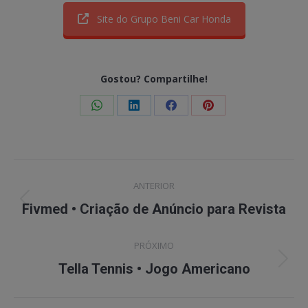
Site do Grupo Beni Car Honda
Gostou? Compartilhe!
Share
Share
Share
Share
on
on
on
on
WhatsApp
LinkedIn
Facebook
Pinterest
Project
ANTERIOR
navigation
Previous
Fivmed • Criação de Anúncio para Revista
project:
PRÓXIMO
Next
Tella Tennis • Jogo Americano
project: