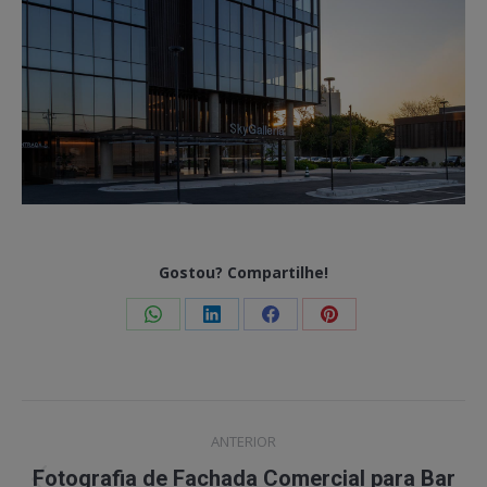
Gostou? Compartilhe!
Share
Share
Share
Share
on
on
on
on
WhatsApp
LinkedIn
Facebook
Pinterest
Project
ANTERIOR
navigation
Fotografia de Fachada Comercial para Bar