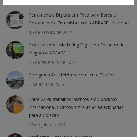
3 de janeiro de 2025
Ferramentas Digitais em Foco para Bares e
Restaurantes: Entrevista para a ABRASEL Nacional
15 de agosto de 2024
Palestra sobre Marketing Digital no Encontro de
Negócios ABRASEL
26 de fevereiro de 2024
Fotografia Arquitetônica com lente Tilt-Shift
3 de abril de 2023
Entre 2.598 trabalhos inscritos em Concurso
Internacional, ficamos entre as 84 selecionadas
para a Coleção
25 de julho de 2021