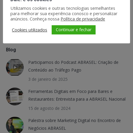
Campinas
Utilizamos cookies e outras tecnologias semelhantes
para melhorar sua experiência conosco e personalizar
anúncios. Conheça nossa
Política de privacidade
Continuar e fechar
Cookies utilizados
Blog
Participamos do Podcast ABRASEL: Criação de
Conteúdo ao Tráfego Pago
3 de janeiro de 2025
Ferramentas Digitais em Foco para Bares e
Restaurantes: Entrevista para a ABRASEL Nacional
15 de agosto de 2024
Palestra sobre Marketing Digital no Encontro de
Negócios ABRASEL