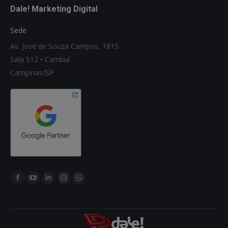
Dale! Marketing Digital
Sede
Av. José de Souza Campos, 1815
Sala 512 • Cambuí
Campinas/SP
Encontre-nos em:
Facebook
YouTube
Linkedin
Instagram
Whatsapp
page
page
page
page
page
opens
opens
opens
opens
opens
in
in
in
in
in