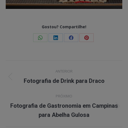
Gostou? Compartilhe!
Share
Share
Share
Share
on
on
on
on
WhatsApp
LinkedIn
Facebook
Pinterest
Project
ANTERIOR
navigation
Previous
Fotografia de Drink para Draco
project:
PRÓXIMO
Fotografia de Gastronomia em Campinas
Next
para Abelha Gulosa
project: