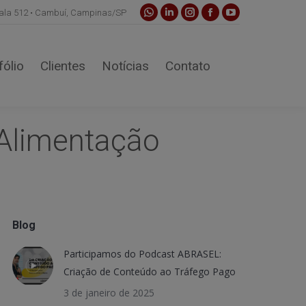
sala 512 • Cambuí, Campinas/SP
Whatsapp
Linkedin
Instagram
Facebook
YouTube
page
page
page
page
page
opens
opens
opens
opens
opens
fólio
Clientes
Notícias
Contato
in
in
in
in
in
new
new
new
new
new
window
window
window
window
window
 Alimentação
Blog
Participamos do Podcast ABRASEL:
Criação de Conteúdo ao Tráfego Pago
3 de janeiro de 2025