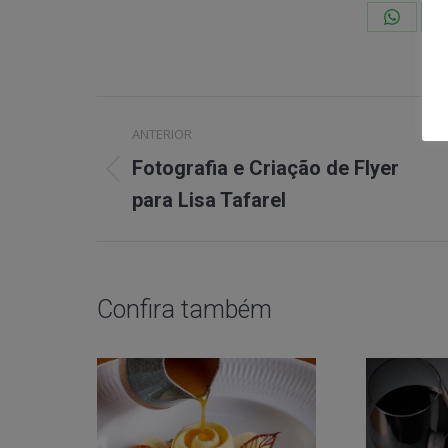
Share
on
Whats
Project
ANTERIOR
navigation
Fotografia e Criação de Flyer
Previous
para Lisa Tafarel
project:
Confira também