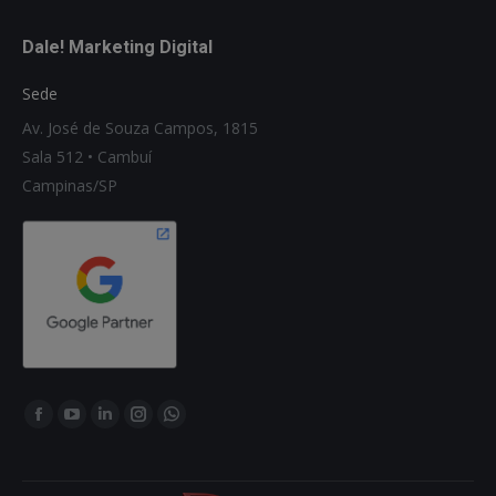
Dale! Marketing Digital
Sede
Av. José de Souza Campos, 1815
Sala 512 • Cambuí
Campinas/SP
Encontre-nos em:
Facebook
YouTube
Linkedin
Instagram
Whatsapp
page
page
page
page
page
opens
opens
opens
opens
opens