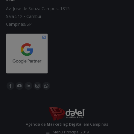
Av. José de Souza Campos, 1815
Sala 512 • Cambuí
Campinas/SP
Encontre-nos em:
Facebook
YouTube
Linkedin
Instagram
Whatsapp
page
page
page
page
page
opens
opens
opens
opens
opens
in
in
in
in
in
new
new
new
new
new
Agência de
Marketing Digital
em Campinas
window
window
window
window
window
Menu Principal 2019